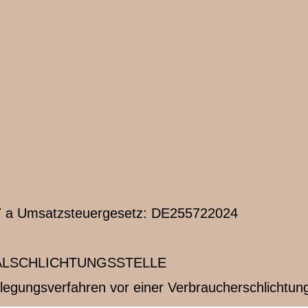
7 a Umsatzsteuergesetz: DE255722024
L­SCHLICHTUNGS­STELLE
beilegungsverfahren vor einer Verbraucherschlichtun